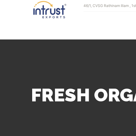
46/1, CVSG Rathinam Illam , 1s
FRESH ORG