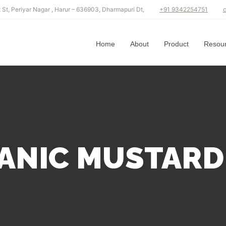
t St, Periyar Nagar , Harur – 636903, Dharmapuri Dt,
+91 9342254751
Home
About
Product
Resou
ANIC MUSTARD