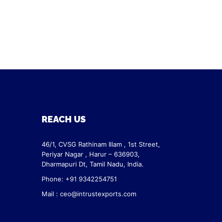
REACH US
46/1, CVSG Rathinam Illam ,
1st Street,
Periyar Nagar ,
Harur – 636903,
Dharmapuri Dt,
Tamil Nadu, India.
Phone: +91 9342254751
Mail :
ceo@intrustexports.com