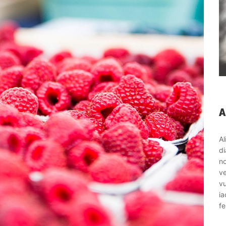
Al
di
no
ve
vu
ia
fe