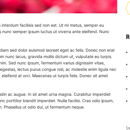
 interdum facilisis sed non est. Ut mi metus, semper eu
 nunc semper ipsum luctus ut viverra ante eleifend. Nunc
R
diam sed dolor euismod laoreet eget ac felis. Donec non erat
in nunc lacus, gravida mollis dictum ut, vulputate eu turpis.
 enim. Sed nunc ipsum, fermentum varius dignissim vitae,
egestas, lectus purus congue nisl, ac molestie enim ligula nec
, eleifend at orci. Maecenas ut turpis felis. Donec sit amet
tudin ac augue. In sit amet urna magna. Curabitur imperdiet
c porttitor blandit imperdiet. Nulla facilisi. Cras odio ipsum,
m. Phasellus ut odio dui, ut fermentum neque.